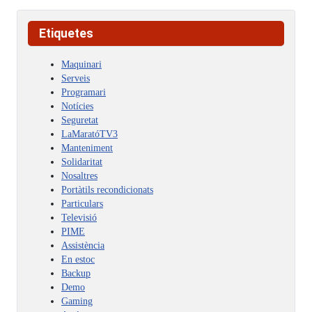
Etiquetes
Maquinari
Serveis
Programari
Notícies
Seguretat
LaMaratóTV3
Manteniment
Solidaritat
Nosaltres
Portàtils recondicionats
Particulars
Televisió
PIME
Assistència
En estoc
Backup
Demo
Gaming