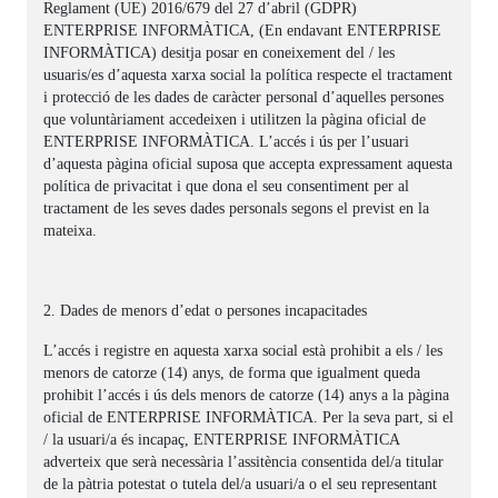
Reglament (UE) 2016/679 del 27 d’abril (GDPR)
ENTERPRISE INFORMÀTICA, (En endavant ENTERPRISE
INFORMÀTICA) desitja posar en coneixement del / les
usuaris/es d’aquesta xarxa social la política respecte el tractament
i protecció de les dades de caràcter personal d’aquelles persones
que voluntàriament accedeixen i utilitzen la pàgina oficial de
ENTERPRISE INFORMÀTICA. L’accés i ús per l’usuari
d’aquesta pàgina oficial suposa que accepta expressament aquesta
política de privacitat i que dona el seu consentiment per al
tractament de les seves dades personals segons el previst en la
mateixa.
2. Dades de menors d’edat o persones incapacitades
L’accés i registre en aquesta xarxa social està prohibit a els / les
menors de catorze (14) anys, de forma que igualment queda
prohibit l’accés i ús dels menors de catorze (14) anys a la pàgina
oficial de ENTERPRISE INFORMÀTICA. Per la seva part, si el
/ la usuari/a és incapaç, ENTERPRISE INFORMÀTICA
adverteix que serà necessària l’assitència consentida del/a titular
de la pàtria potestat o tutela del/a usuari/a o el seu representant