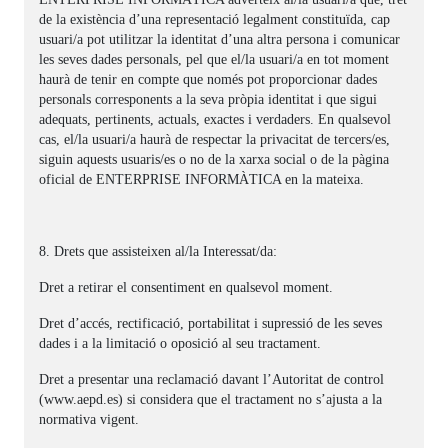
de la existència d’una representació legalment constituïda, cap
usuari/a pot utilitzar la identitat d’una altra persona i comunicar
les seves dades personals, pel que el/la usuari/a en tot moment
haurà de tenir en compte que només pot proporcionar dades
personals corresponents a la seva pròpia identitat i que sigui
adequats, pertinents, actuals, exactes i verdaders. En qualsevol
cas, el/la usuari/a haurà de respectar la privacitat de tercers/es,
siguin aquests usuaris/es o no de la xarxa social o de la pàgina
oficial de ENTERPRISE INFORMÀTICA en la mateixa.
8. Drets que assisteixen al/la Interessat/da:
Dret a retirar el consentiment en qualsevol moment.
Dret d’accés, rectificació, portabilitat i supressió de les seves
dades i a la limitació o oposició al seu tractament.
Dret a presentar una reclamació davant l’Autoritat de control
(www.aepd.es) si considera que el tractament no s’ajusta a la
normativa vigent.