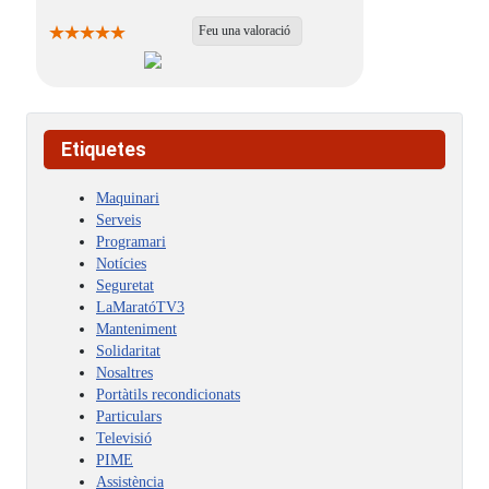
Feu una valoració
Etiquetes
Maquinari
Serveis
Programari
Notícies
Seguretat
LaMaratóTV3
Manteniment
Solidaritat
Nosaltres
Portàtils recondicionats
Particulars
Televisió
PIME
Assistència