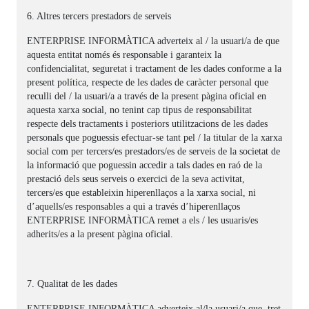
6. Altres tercers prestadors de serveis
ENTERPRISE INFORMÀTICA adverteix al / la usuari/a de que
aquesta entitat només és responsable i garanteix la
confidencialitat, seguretat i tractament de les dades conforme a la
present política, respecte de les dades de caràcter personal que
reculli del / la usuari/a a través de la present pàgina oficial en
aquesta xarxa social, no tenint cap tipus de responsabilitat
respecte dels tractaments i posteriors utilitzacions de les dades
personals que poguessis efectuar-se tant pel / la titular de la xarxa
social com per tercers/es prestadors/es de serveis de la societat de
la informació que poguessin accedir a tals dades en raó de la
prestació dels seus serveis o exercici de la seva activitat,
tercers/es que estableixin hiperenllaços a la xarxa social, ni
d’aquells/es responsables a qui a través d’hiperenllaços
ENTERPRISE INFORMÀTICA remet a els / les usuaris/es
adherits/es a la present pàgina oficial.
7. Qualitat de les dades
ENTERPRISE INFORMÀTICA adverteix al/la usuari/a que, tret