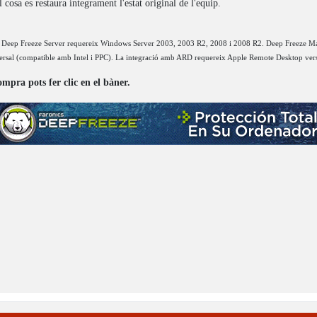
l cosa es restaura íntegrament l'estat original de l'equip.
dur. Deep Freeze Server requereix Windows Server 2003, 2003 R2, 2008 i 2008 R2. Deep Freeze 
rsal (compatible amb Intel i PPC). La integració amb ARD requereix Apple Remote Desktop vers
ompra pots fer clic en el bàner.