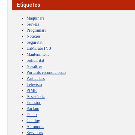
Etiquetes
Maquinari
Serveis
Programari
Notícies
Seguretat
LaMaratóTV3
Manteniment
Solidaritat
Nosaltres
Portàtils recondicionats
Particulars
Televisió
PIME
Assistència
En estoc
Backup
Demo
Gaming
Autònoms
Servidors