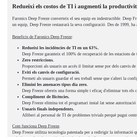
Redueixi els costos de TI i augmenti la productivit
Faronics Deep Freeze converteix el seu equip en indestructible. Deep Free
un equip, Deep Freeze restaurarà la seva configuració. Des de 1999, ha a
Beneficis de Faronics Deep Freeze
:
Redueixi les incidències de TI en un 63%.
Deep Freeze garanteix el 100% de recuperació de les estacions de tr
Zero restriccions.
Proporcioni als usuaris un accés il·limitat sense por dels canvis d
Eviti els canvis de configuració.
Permeti als usuaris guardar el seu treball sense que s'alteri la conf
Elimini les amenaces tipus dia zero.
Deep Freeze ofereix una forma simple i eficaç d'eliminar tots els ca
Compliment de llicències.
Deep Freeze elimina tot el programari instal·lat sense autorització
Usuaris finals independents.
Alliberi al personal de TI de problemes trivials perquè pugui cent
Com funciona Deep Freeze
.
Deep Freeze utilitza tecnologia patentada per a redirigir la informació qu