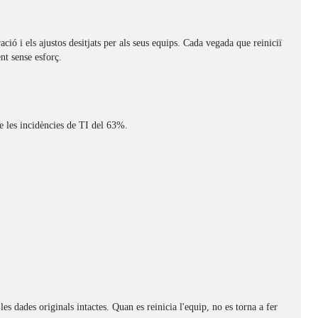
ió i els ajustos desitjats per als seus equips. Cada vegada que reiniciï
nt sense esforç.
de les incidències de TI del 63%.
es dades originals intactes. Quan es reinicia l'equip, no es torna a fer