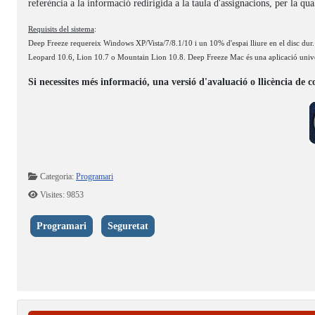
referència a la informació redirigida a la taula d'assignacions, per la qua
Requisits del sistema
:
Deep Freeze requereix Windows XP/Vista/7/8.1/10 i un 10% d'espai lliure en el disc 
Leopard 10.6, Lion 10.7 o Mountain Lion 10.8. Deep Freeze Mac és una aplicació unive
Si necessites més informació, una versió d'avaluació o llicència de c
Detalls
Categoria:
Programari
Visites: 9853
Programari
Seguretat