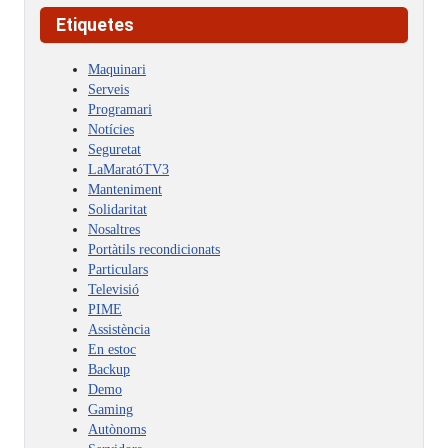
Etiquetes
Maquinari
Serveis
Programari
Notícies
Seguretat
LaMaratóTV3
Manteniment
Solidaritat
Nosaltres
Portàtils recondicionats
Particulars
Televisió
PIME
Assistència
En estoc
Backup
Demo
Gaming
Autònoms