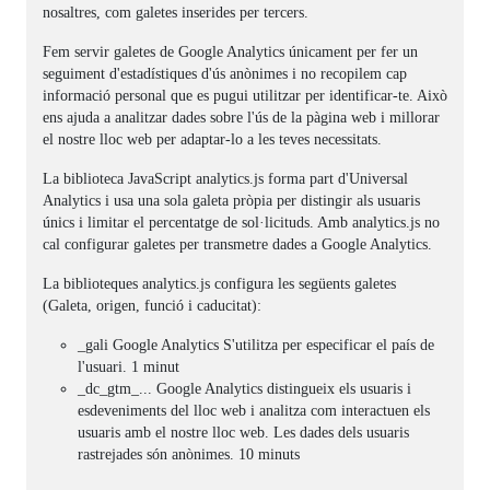
nosaltres, com galetes inserides per tercers.
Fem servir galetes de Google Analytics únicament per fer un
seguiment d'estadístiques d'ús anònimes i no recopilem cap
informació personal que es pugui utilitzar per identificar-te. Això
ens ajuda a analitzar dades sobre l'ús de la pàgina web i millorar
el nostre lloc web per adaptar-lo a les teves necessitats.
La biblioteca JavaScript analytics.js forma part d'Universal
Analytics i usa una sola galeta pròpia per distingir als usuaris
únics i limitar el percentatge de sol·licituds. Amb analytics.js no
cal configurar galetes per transmetre dades a Google Analytics.
La biblioteques analytics.js configura les següents galetes
(Galeta, origen, funció i caducitat):
_gali Google Analytics S'utilitza per especificar el país de
l'usuari. 1 minut
_dc_gtm_... Google Analytics distingueix els usuaris i
esdeveniments del lloc web i analitza com interactuen els
usuaris amb el nostre lloc web. Les dades dels usuaris
rastrejades són anònimes. 10 minuts