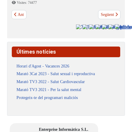
Visites: 74477
Article anterior: Formulari de contacte
Article següent: Po
Ant
Següent
Últimes notícies
Horari d'Agost - Vacances 2026
Marató 3Cat 2023 - Salut sexual i reproductiva
Marató TV3 2022 - Salut Cardiovascular
Marató TV3 2021 - Per la salut mental
Protegeix-te del programari maliciós
Enterprise Informàtica S.L.