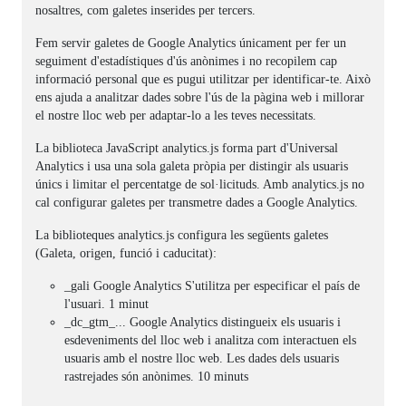
nosaltres, com galetes inserides per tercers.
Fem servir galetes de Google Analytics únicament per fer un
seguiment d'estadístiques d'ús anònimes i no recopilem cap
informació personal que es pugui utilitzar per identificar-te. Això
ens ajuda a analitzar dades sobre l'ús de la pàgina web i millorar
el nostre lloc web per adaptar-lo a les teves necessitats.
La biblioteca JavaScript analytics.js forma part d'Universal
Analytics i usa una sola galeta pròpia per distingir als usuaris
únics i limitar el percentatge de sol·licituds. Amb analytics.js no
cal configurar galetes per transmetre dades a Google Analytics.
La biblioteques analytics.js configura les següents galetes
(Galeta, origen, funció i caducitat):
_gali Google Analytics S'utilitza per especificar el país de
l'usuari. 1 minut
_dc_gtm_... Google Analytics distingueix els usuaris i
esdeveniments del lloc web i analitza com interactuen els
usuaris amb el nostre lloc web. Les dades dels usuaris
rastrejades són anònimes. 10 minuts