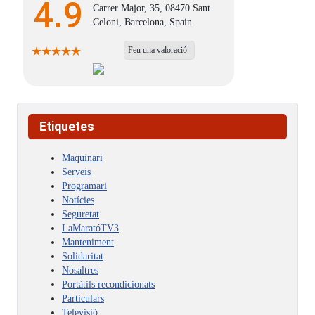
4.9
Carrer Major, 35, 08470 Sant
Celoni, Barcelona, Spain
Feu una valoració
Etiquetes
Maquinari
Serveis
Programari
Notícies
Seguretat
LaMaratóTV3
Manteniment
Solidaritat
Nosaltres
Portàtils recondicionats
Particulars
Televisió